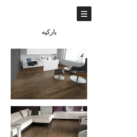
باركيه